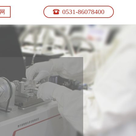
0531-86078400
뀰
网