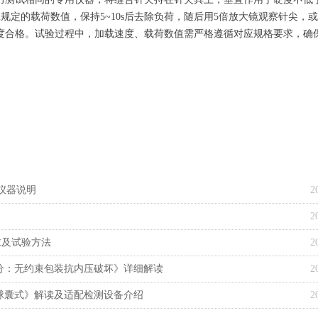
2规定的载荷数值，保持5~10s后去除负荷，随后用5倍放大镜观察针尖，
度合格。试验过程中，加载速度、载荷数值需严格遵循对应规格要求，确
测仪器说明
2
2
要求及试验方法
2
 第3部分：无约束包装抗内压破坏》详细解读
2
部分：球囊式》解读及适配检测设备介绍
2