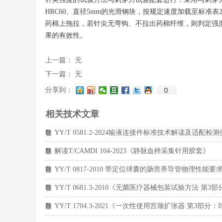
HRC60、直径5mm的光滑钢块，按规定速度加载至标准表
药棉上拖拉，若针尖无弯钩、不拉出药棉纤维，则判定强
果的有效性。
上一篇：
无
下一篇：
无
0
分享到：
相关技术文章
YY/T 0581.2-2024输液连接件标准技术解读及适配检
뀴
解读T/CAMDI 104-2023《静脉血样采集针用胶套》
뀴
YY/T 0817-2010 带定位球囊的肠营养导管物理性能
뀴
YY/T 0681.3-2010《无菌医疗器械包装试验方法
뀴
YY/T 1704.3-2021《一次性使用宫颈扩张器 第3
뀴