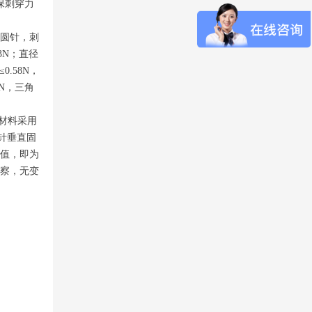
保刺穿力
的圆针，刺
93N；直径
0.58N，
0N，三角
验材料采用
缝合针垂直固
均值，即为
观察，无变
。