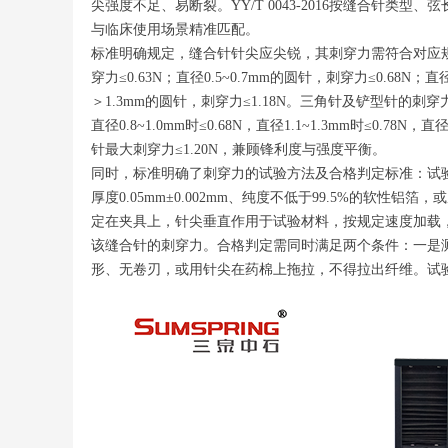
尖强度不足、易断裂。YY/T 0043-2016按缝合针
与临床使用场景精准匹配。
标准明确规定，缝合针针尖应尖锐，其刺穿力需符合对应规格的
穿力≤0.63N；直径0.5~0.7mm的圆针，刺穿力≤0.68N；直
＞1.3mm的圆针，刺穿力≤1.18N。三角针及铲型针的刺穿力限值
直径0.8~1.0mm时≤0.68N，直径1.1~1.3mm时≤0.7
针最大刺穿力≤1.20N，兼顾锋利度与强度平衡。
同时，标准明确了刺穿力的试验方法及合格判定标准：试验需使
厚度0.05mm±0.002mm、纯度不低于99.5%的软性铝箔，或厚
定在夹具上，针尖垂直作用于试验材料，按规定速度加载
该缝合针的刺穿力。合格判定需同时满足两个条件：一是
形、无卷刃，或用针尖在药棉上拖拉，不得拉出纤维。试验环