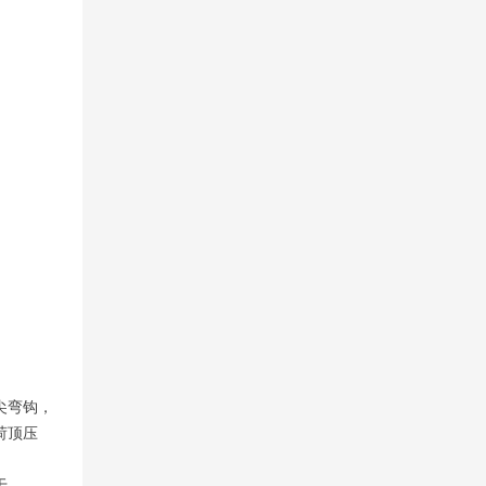
尖弯钩，
荷顶压
于