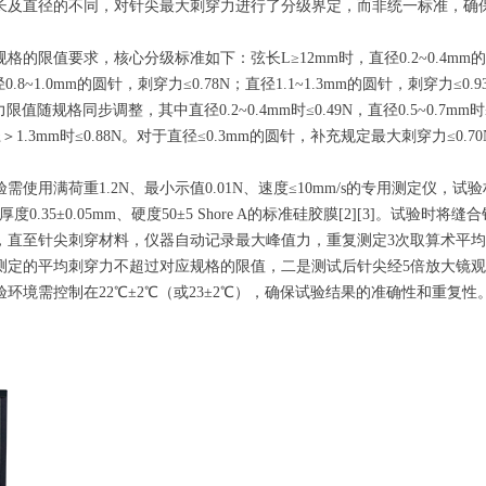
类型、弦长及直径的不同，对针尖最大刺穿力进行了分级界定，而非统一标准，确
限值要求，核心分级标准如下：弦长L≥12mm时，直径0.2~0.4mm
径0.8~1.0mm的圆针，刺穿力≤0.78N；直径1.1~1.3mm的圆针，刺穿力≤0.
随规格同步调整，其中直径0.2~0.4mm时≤0.49N，直径0.5~0.7mm时≤
8N，直径＞1.3mm时≤0.88N。对于直径≤0.3mm的圆针，补充规定最大刺穿力≤0.7
用满荷重1.2N、最小示值0.01N、速度≤10mm/s的专用测定仪，试
度0.35±0.05mm、硬度50±5 Shore A的标准硅胶膜[2][3]。试验时将
，直至针尖刺穿材料，仪器自动记录最大峰值力，重复测定3次取算术平
测定的平均刺穿力不超过对应规格的限值，二是测试后针尖经5倍放大镜
境需控制在22℃±2℃（或23±2℃），确保试验结果的准确性和重复性