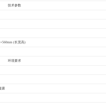
技术参数
m×560mm (长宽高)
环境要求
凝露