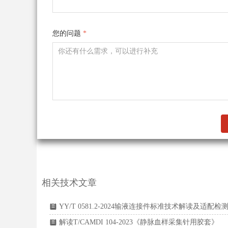
您的问题
*
相关技术文章
YY/T 0581.2-2024输液连接件标准技术解读及适配
뀳
解读T/CAMDI 104-2023《静脉血样采集针用胶套》
뀳