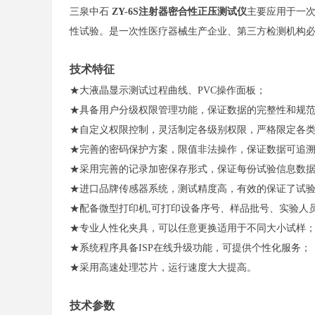
三泉中石
ZY-6S注射器密合性正压测试仪
主要应用于一
性试验。是一次性医疗器械生产企业、第三方检测机构
技术特征
★大液晶显示测试过程曲线、PVC操作面板；
★具备用户分级权限管理功能，保证数据的完整性和规
★自定义权限控制，灵活制定各级别权限，严格限定各
★完善的密码保护方案，限值非法操作，保证数据可追
★采用完善的记录加密保存形式，保证每份试验信息数
★进口品牌传感器系统，测试精度高，有效的保证了试
★配备微型打印机,可打印设备序号、样品批号、实验人
★专业人性化夹具，可以任意更换适用于不同大小试样
★系统程序具备ISP在线升级功能，可提供个性化服务；
★采用高速处理芯片，运行速度大大提高。
技术参数