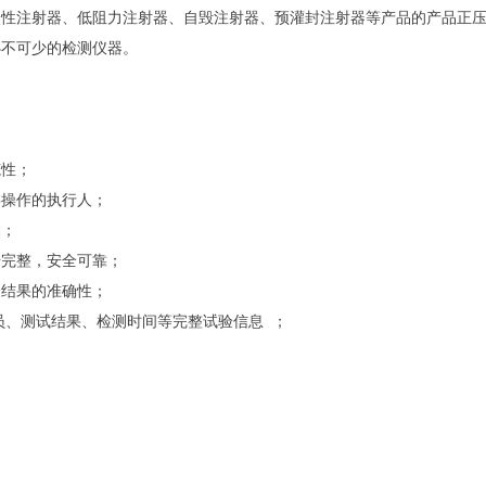
次性注射器、低阻力注射器、自毁注射器、预灌封注射器等产品的产品正
必不可少的检测仪器。
范性；
类操作的执行人；
溯；
据完整，安全可靠；
验结果的准确性；
员、测试结果、检测时间等完整试验信息 ；
；