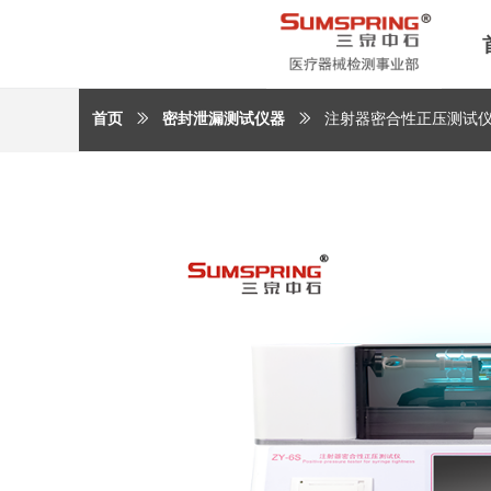
首页
ꅀ
密封泄漏测试仪器
ꅀ
注射器密合性正压测试