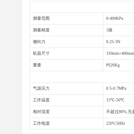
测量范围
0-400KPa
测量精度
1级
侧向力
0.25-3N
机器尺寸
310mm×400m
重量
约26Kg
气源压力
0.5-0.7MPa
工作温度
15℃-50℃
相对湿度
不超过80%,无
工作电源
220V,50Hz