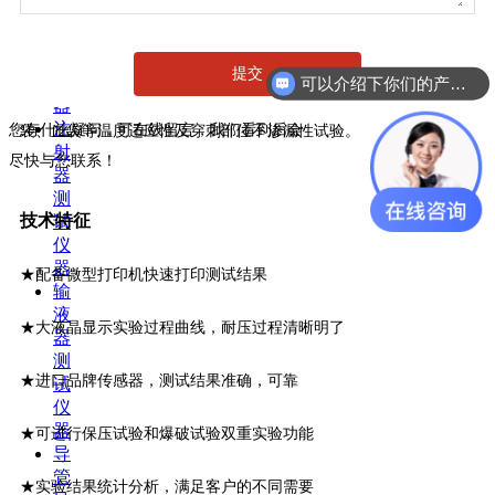
管
检
测
提交
仪
可以介绍下你们的产品么
三泉中石
NLY-01输液袋渗透性测试仪
用于各种塑料输液瓶、输液膜
器
注
您有什么疑问，可在线留言，我们看到后会
袋、血袋等温度适应性及穿刺部位不渗漏性试验。
射
尽快与您联系！
器
测
技术特征
试
仪
器
★配备微型打印机快速打印测试结果
输
液
★大液晶显示实验过程曲线，耐压过程清晰明了
器
测
★进口品牌传感器，测试结果准确，可靠
试
仪
器
★可进行保压试验和爆破试验双重实验功能
导
管
★实验结果统计分析，满足客户的不同需要