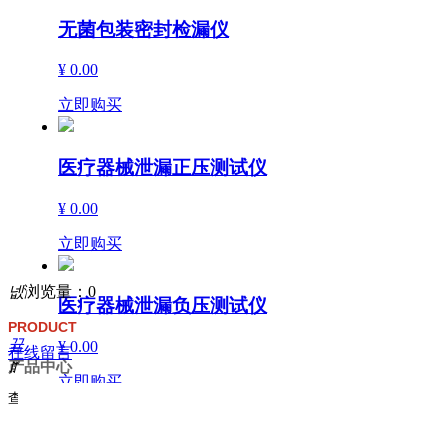
无菌包装密封检漏仪
¥ 0.00
立即购买
医疗器械泄漏正压测试仪
¥ 0.00
立即购买
넶
浏览量：
0
医疗器械泄漏负压测试仪
PRODUCT
끀
¥ 0.00
在线留言
产品中心
ꁲ
立即购买
查看更多
产
品
导管动力注射中流量及压力测试仪
中