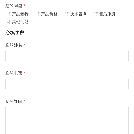
心
您的问题
*
¥ 0.00
鲁
넁
넁
넁
넁
产品选择
产品价格
技术咨询
售后服务
尔
立即购买
넁
其他问题
圆
锥
必填字段
接
头
您的姓名
*
测
试
仪
器
您的电话
*
注
射
器
测
试
您的疑问
*
仪
器
针
与
针