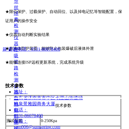
导
丝
★限位保护、过载保护、自动回位、以及掉电记忆等智能配置，保
球
囊
证用户的操作安全
检
测
CONTACT US
★仪器自动判断实验结果
仪
器
山东三泉中石实验仪器有限公司
★有液体防护装置，能够防止包装爆破后液体外泄
뀰
咨询电话：0531-86078400
呼
吸
管
★能够连接ISP远程更新系统，完成系统升级
路
检
测
技术参数
仪
地址：
器
山东省济南市市中区七里山街道绿
敷
地泉景雅园商务大厦
料
技术参数
电话：
贴
0531-86078400
剂
测试范围
0-250Kpa
邮箱：
测
sum006@sumspring.com
试