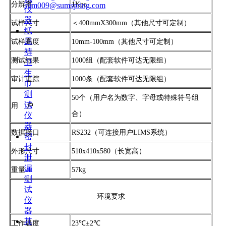
分辨率
1Kpa
sum009@sumspring.com
仪
器
试样尺寸
＜400mmX300mm（其他尺寸可定制）
纸
尿
试样高度
10mm-100mm（其他尺寸可定制）
裤
测试结果
1000组（配套软件可达无限组）
卫
生
审计追踪
1000条（配套软件可达无限组）
巾
测
50个（用户名为数字、字母或特殊符号组
试
用 户
合）
仪
器
数据接口
RS232（可连接用户LIMS系统）
密
封
外形尺寸
510x410x580（长宽高）
泄
漏
重量
57kg
测
试
环境要求
仪
器
其
工作温度
23℃±2℃